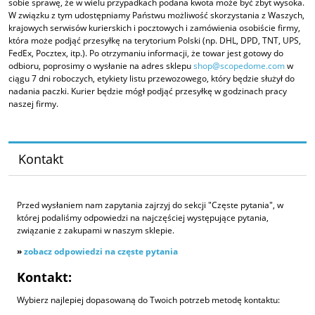
sobie sprawę, że w wielu przypadkach podana kwota może być zbyt wysoka.
W związku z tym udostępniamy Państwu możliwość skorzystania z Waszych,
krajowych serwisów kurierskich i pocztowych i zamówienia osobiście firmy,
która może podjąć przesyłkę na terytorium Polski (np. DHL, DPD, TNT, UPS,
FedEx, Pocztex, itp.). Po otrzymaniu informacji, że towar jest gotowy do
odbioru, poprosimy o wysłanie na adres sklepu
shop@scopedome.com
w
ciągu 7 dni roboczych, etykiety listu przewozowego, który będzie służył do
nadania paczki. Kurier będzie mógł podjąć przesyłkę w godzinach pracy
naszej firmy.
Kontakt
Przed wysłaniem nam zapytania zajrzyj do sekcji "Częste pytania", w
której podaliśmy odpowiedzi na najczęściej występujące pytania,
związanie z zakupami w naszym sklepie.
»
zobacz odpowiedzi na częste pytania
Kontakt:
Wybierz najlepiej dopasowaną do Twoich potrzeb metodę kontaktu: