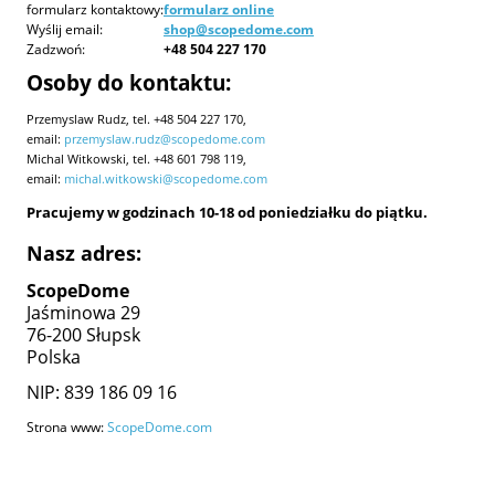
formularz kontaktowy:
formularz online
Wyślij email:
shop@scopedome.com
Zadzwoń:
+48 504 227 170
Osoby do kontaktu:
Przemyslaw Rudz, tel. +48 504 227 170,
email:
przemyslaw.rudz@scopedome.com
Michal Witkowski, tel. +48 601 798 119,
email:
michal.witkowski@scopedome.com
Pracujemy w godzinach 10-18 od poniedziałku do piątku.
Nasz adres:
ScopeDome
Jaśminowa 29
76-200 Słupsk
Polska
NIP: 839 186 09 16
Strona www:
ScopeDome.com