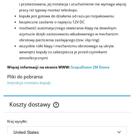
i przetestowana, jej instalacja i uruchomienie nie wymaga więcej
pracy niż typowy montaż teleskopu
kopuła jest gotowa do działania od razu po rozpakowaniu
bezpieczne zasilanie o napięciu 12V DC
możliwość automatycznego otwierania klapy na dowolnym
azymucie dzięki zastosowaniu wbudowanego w mechanizm
obrotowy pierścienia zasilającego (tzw. slip ring)
wszystkie rolki klapy i mechanizmu obrotowego są ukryte
wewnątrz kopuły co zabezpiecza je przed czynnikami
atmosferycznymi
Więcej informacji na stronie WWW:
ScopeDome 2M Dome
Pliki do pobrania:
Instrukcja montażu kopuły
Koszty dostawy
Cena nie zawiera ewentualnych kosztów płatności
Kraj wysyłki: