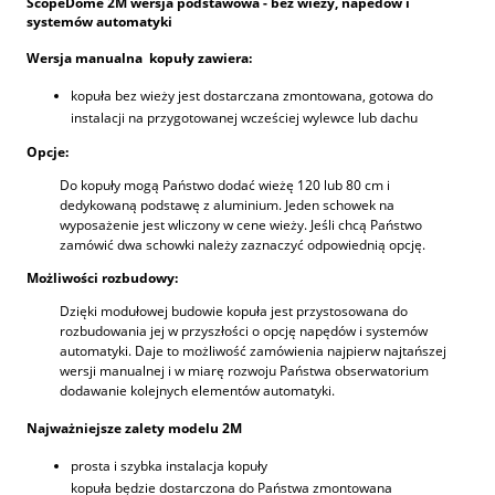
ScopeDome 2M wersja podstawowa - bez wieży, napedów i
systemów automatyki
Wersja manualna kopuły zawiera:
kopuła bez wieży jest dostarczana zmontowana, gotowa do
instalacji na przygotowanej wcześciej wylewce lub dachu
Opcje:
Do kopuły mogą Państwo dodać wieżę 120 lub 80 cm i
dedykowaną podstawę z aluminium. Jeden schowek na
wyposażenie jest wliczony w cene wieży. Jeśli chcą Państwo
zamówić dwa schowki należy zaznaczyć odpowiednią opcję.
Możliwości rozbudowy:
Dzięki modułowej budowie kopuła jest przystosowana do
rozbudowania jej w przyszłości o opcję napędów i systemów
automatyki. Daje to możliwość zamówienia najpierw najtańszej
wersji manualnej i w miarę rozwoju Państwa obserwatorium
dodawanie kolejnych elementów automatyki.
Najważniejsze zalety modelu 2M
prosta i szybka instalacja kopuły
kopuła będzie dostarczona do Państwa zmontowana