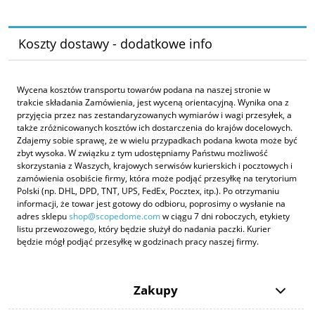
Koszty dostawy - dodatkowe info
Wycena kosztów transportu towarów podana na naszej stronie w
trakcie składania Zamówienia, jest wyceną orientacyjną. Wynika ona z
przyjęcia przez nas zestandaryzowanych wymiarów i wagi przesyłek, a
także zróżnicowanych kosztów ich dostarczenia do krajów docelowych.
Zdajemy sobie sprawę, że w wielu przypadkach podana kwota może być
zbyt wysoka. W związku z tym udostępniamy Państwu możliwość
skorzystania z Waszych, krajowych serwisów kurierskich i pocztowych i
zamówienia osobiście firmy, która może podjąć przesyłkę na terytorium
Polski (np. DHL, DPD, TNT, UPS, FedEx, Pocztex, itp.). Po otrzymaniu
informacji, że towar jest gotowy do odbioru, poprosimy o wysłanie na
adres sklepu
shop@scopedome.com
w ciągu 7 dni roboczych, etykiety
listu przewozowego, który będzie służył do nadania paczki. Kurier
będzie mógł podjąć przesyłkę w godzinach pracy naszej firmy.
Zakupy