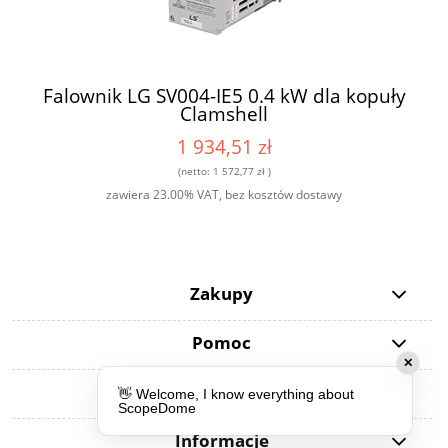
Falownik LG SV004-IE5 0.4 kW dla kopuły
Clamshell
1 934,51 zł
(netto:
1 572,77 zł
)
zawiera 23.00% VAT, bez kosztów dostawy
Zakupy
Pomoc
Moje konto
Informacje