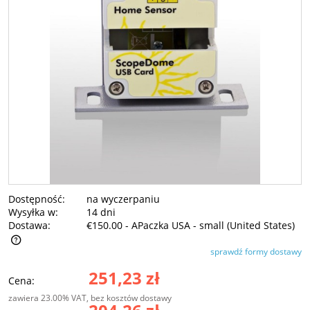
Dostępność:
na wyczerpaniu
Wysyłka w:
14 dni
Dostawa:
€150.00
- APaczka USA - small
(United States)
sprawdź formy dostawy
Cena nie zawiera ewentualnych kosztów płatności
251,23 zł
Cena:
zawiera 23.00% VAT, bez kosztów dostawy