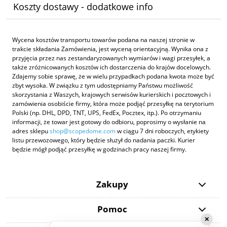
Koszty dostawy - dodatkowe info
Wycena kosztów transportu towarów podana na naszej stronie w
trakcie składania Zamówienia, jest wyceną orientacyjną. Wynika ona z
przyjęcia przez nas zestandaryzowanych wymiarów i wagi przesyłek, a
także zróżnicowanych kosztów ich dostarczenia do krajów docelowych.
Zdajemy sobie sprawę, że w wielu przypadkach podana kwota może być
zbyt wysoka. W związku z tym udostępniamy Państwu możliwość
skorzystania z Waszych, krajowych serwisów kurierskich i pocztowych i
zamówienia osobiście firmy, która może podjąć przesyłkę na terytorium
Polski (np. DHL, DPD, TNT, UPS, FedEx, Pocztex, itp.). Po otrzymaniu
informacji, że towar jest gotowy do odbioru, poprosimy o wysłanie na
adres sklepu
shop@scopedome.com
w ciągu 7 dni roboczych, etykiety
listu przewozowego, który będzie służył do nadania paczki. Kurier
będzie mógł podjąć przesyłkę w godzinach pracy naszej firmy.
Zakupy
Pomoc
✕