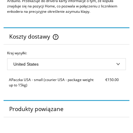
Arduino. Przekazuje do drivera karty informacje o tym, że kopuła
znajduje się na pozycji Home, co pozwala w połączeniu z licznikiem
enkodera na precyzyjne określenie azymutu klapy.
Koszty dostawy
Cena nie zawiera ewentualnych kosztów płatności
Kraj wysyłki:
APaczka USA - small
(courier USA - package weight
€150.00
up to 15kg)
Produkty powiązane